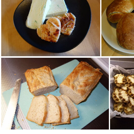
Mustikkakermakakku
Rosmariinileipa
Kookosomenapiirakkaa päärynäjäätelöllä
Iso