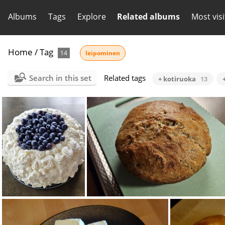
Albums
Tags
Explore
Related albums
Most vis
Home
/
Tag
14
leipominen
Search in this set
Related tags
+ kotiruoka
13