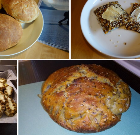
Itsetehtyjä lihapiirakoita V2
Itsetehtyjä lihapiirakoita V2
t kotitekoiset sämpylät
Itsetehty gluteeniton si