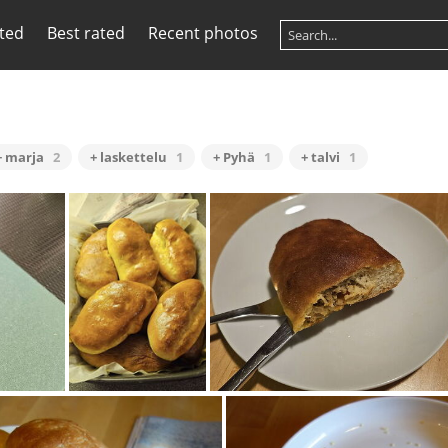
ited
Best rated
Recent photos
+ marja
2
+ laskettelu
1
+ Pyhä
1
+ talvi
1