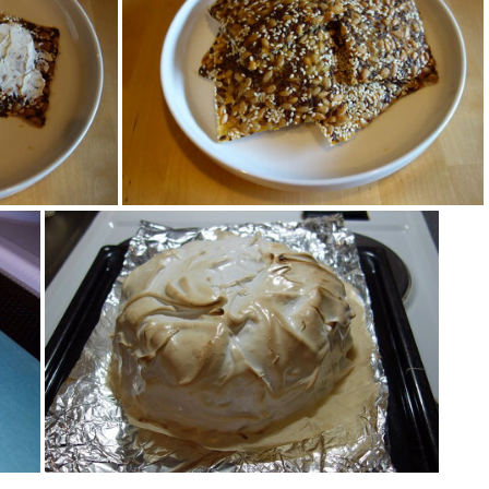
Siemenleipia
Marjapiirakat
emennäkkäri
Itsetehty gluteeniton siemennäkkäri