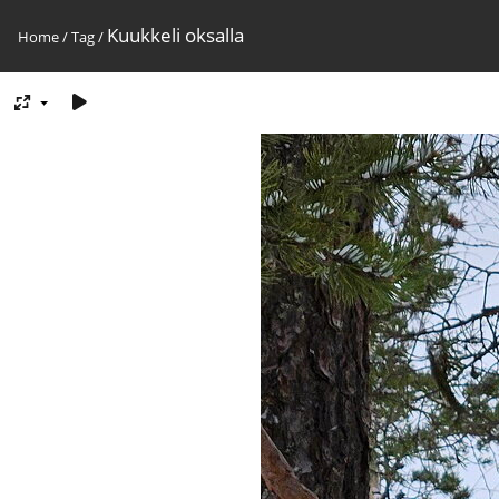
Kuukkeli oksalla
Home
/
Tag
/