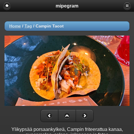
mipegram
Home
/
Tag
/
Campin Tacot
Ylikypsää porsaankylkeä, Campin friteerattua kanaa,