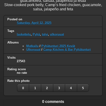
guacamolea, salsaa, jalapenoa ja fetaa
Slow-cooked pork belly, Campʼs fried chicken, guacamole,
salsa, jalapeño and feta
Posted on
Saturday, April 12, 2025
Tags
laskettelu
,
Pyhä
,
talvi
,
ulkoruuat
Albums
Matkailu
/
Pyhätunturi 2025 Kevät
Ulkoruuat
/
Camp Kitchen & Bar Pyhätunturi
Visits
27543
Rating score
no rate
Rate this photo
0
1
2
3
4
5
0 comments