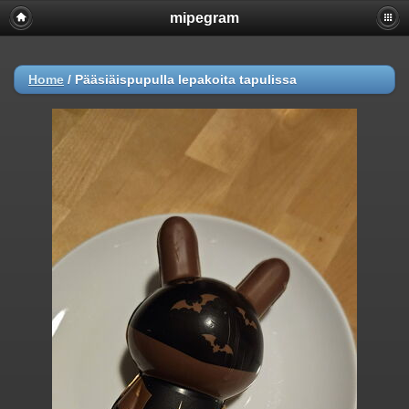
mipegram
Home
/
Pääsiäispupulla lepakoita tapulissa