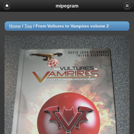
mipegram
Home
/
Tag
/
From Vultures to Vampires volume 2