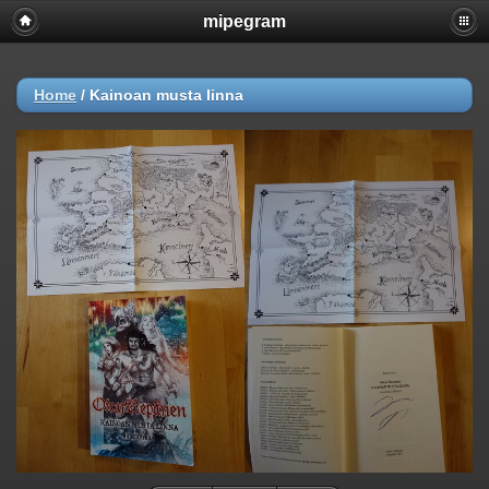
mipegram
Home
/
Kainoan musta linna