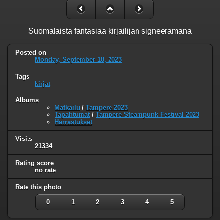
Suomalaista fantasiaa kirjailijan signeeramana
Posted on
Monday, September 18, 2023
Tags
kirjat
Albums
Matkailu
/
Tampere 2023
Tapahtumat
/
Tampere Steampunk Festival 2023
Harrastukset
Visits
21334
Rating score
no rate
Rate this photo
0
1
2
3
4
5