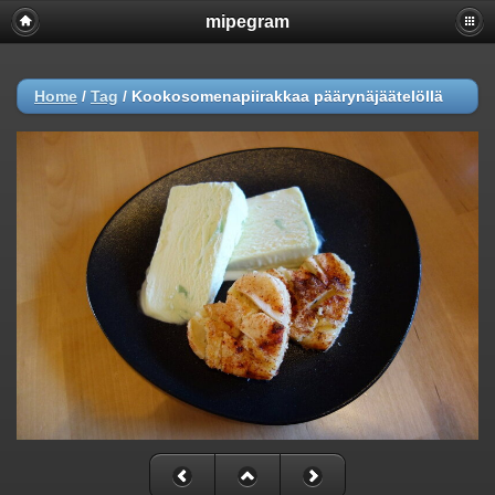
mipegram
Home
/
Tag
/
Kookosomenapiirakkaa päärynäjäätelöllä