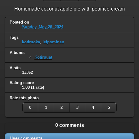
Homemade coconut apple pie with pear ice-cream
Posted on
Sunday, May 26, 2024
Tags
kotiruoka
,
leipominen
Albums
Kotiruuat
Visits
13362
Rating score
5.00
(1 rate)
Rate this photo
0
1
2
3
4
5
0 comments
User comments