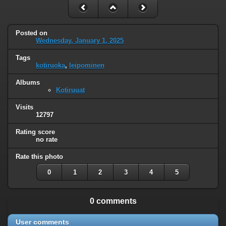
Posted on
Wednesday, January 1, 2025
Tags
kotiruoka
,
leipominen
Albums
Kotiruuat
Visits
12797
Rating score
no rate
Rate this photo
0
1
2
3
4
5
0 comments
User comments