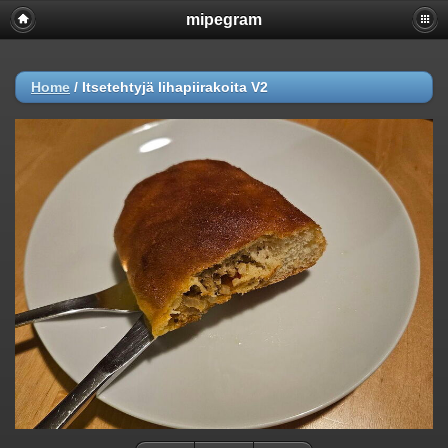
mipegram
Home
/
Itsetehtyjä lihapiirakoita V2