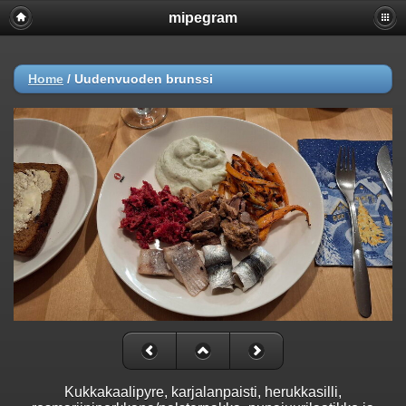
mipegram
Home
/
Uudenvuoden brunssi
Kukkakaalipyre, karjalanpaisti, herukkasilli,