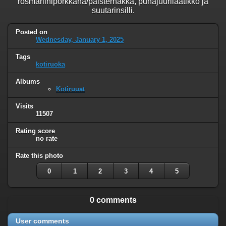
rosmariiniporkkana/palsternakka, punajuurilaatikko ja
suutarinsilli.
Posted on
Wednesday, January 1, 2025
Tags
kotiruoka
Albums
Kotiruuat
Visits
11507
Rating score
no rate
Rate this photo
0
1
2
3
4
5
0 comments
User comments